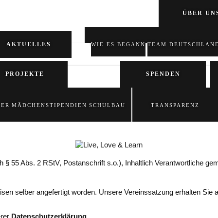
ÜBER UN
AKTUELLES
WIE ES BEGANN
TEAM DEUTSCHLAN
PROJEKTE
SPENDEN
DER
MÄDCHENSTIPENDIEN
SCHULBAU
TRANSPARENZ
ch § 55 Abs. 2 RStV, Postanschrift s.o.), Inhaltlich Verantwortlich
isen selber angefertigt worden. Unsere Vereinssatzung erhalten Sie 
erer
Datenschutzerklärung
.