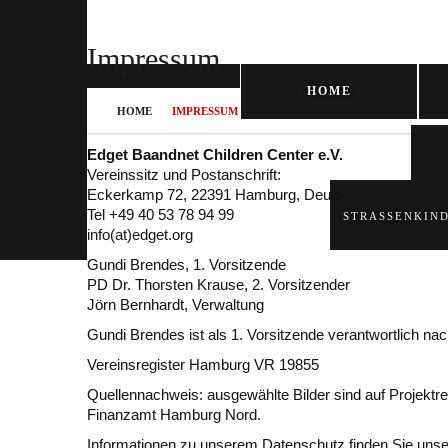
Impressum
HOME
HOME
IMPRESSUM
Edget Baandnet Children Center e.V.
Vereinssitz und Postanschrift:
Eckerkamp 72, 22391 Hamburg, Deutschland
Tel +49 40 53 78 94 99
STRASSENKIN
info(at)edget.org
Gundi Brendes, 1. Vorsitzende
PD Dr. Thorsten Krause, 2. Vorsitzender
Jörn Bernhardt, Verwaltung
Gundi Brendes ist als 1. Vorsitzende verantwortlich na
Vereinsregister Hamburg VR 19855
Quellennachweis: ausgewählte Bilder sind auf Projektre
Finanzamt Hamburg Nord.
Informationen zu unserem Datenschutz finden Sie uns