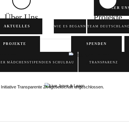
ÜBER UN
Über Uns
Projekte
AKTUELLES
WIE ES BEGANN
TEAM DEUTSCHLAN
PROJEKTE
SPENDEN
DER
MÄDCHENSTIPENDIEN
SCHULBAU
TRANSPARENZ
STRASSENKINDER
MÄDCHENSTIPENDIE
Initiative Transparente Zivilgesellschaft angeschlossen.